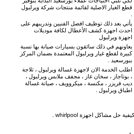
لكي تلبي
احتياجات عملاء بورسعيد البداية بتوفير
قطع الغيار الاصلية لقائمة منتجات شركة ويرلبول
.
يأتي بعد ذلك توظيف افضل الفنيين وتدريبهم على
احدث اجهزة كشف الأعطال لكافة موديلات
اجهزة ويرلبول
يعاونهم في ذلك سائقون بسيارات صيانة بها نسبة
كبيرة لقطع غيار ويرلبول المعتمدة بضمان المركز
ببورسعيد .
اطلب الخدمة الان لاجهزة غسالة ويرلبول ، ثلاجة
، بوتاجاز ، سخان غاز ، مجفف ملابس ويرلبول ،
ديب فريزر ، مكنسة ، ميكروويف ، صيانة غسالة
اطباق ويرلبول .
مشاكل اجهزة whirlpool .
ة .