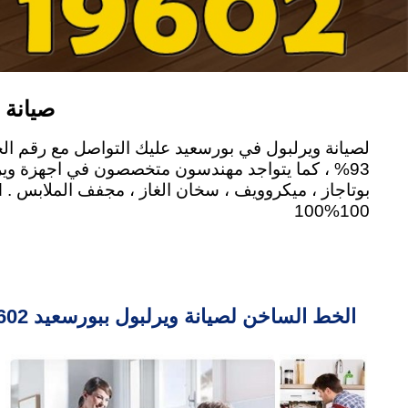
صيانة و
93% ، كما يتواجد مهندسون متخصصون في اجهزة ويرلب
100%100
الخط الساخن لصيانة ويرلبول ببورسعيد 19602