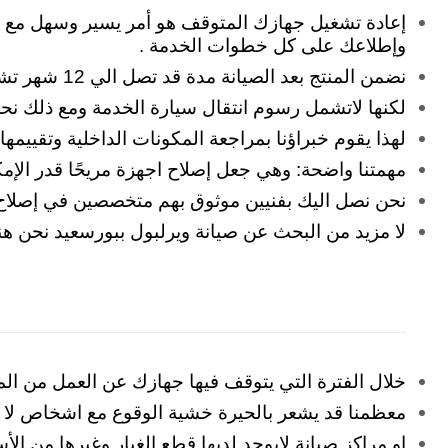
إعادة تشغيل جهازك المتوقف هو أمر يسير وسهل مع مر
وإطلاعك على كل خطوات الخدمة .
نضمن المنتج بعد الصيانة مدة قد تصل الي 12 شهر تشمل تغيير قطع الغيار المستبدلة وقيمة المصنعية داخل فترة الضمان
لكنها لاتشمل رسوم انتقال سيارة الخدمة ومع ذلك نحرص
لهذا يقوم خبراؤنا بمراجعة المكونات الداخلية وتقييم
مهمتنا واضحة: وهي جعل إصلاح اجهزة مريحًا قدر الإم
نحن نصل اليك بفنيين موثوق بهم متخصصين في إصلاح 
لا مزيد من البحث عن صيانة ويرلبول ببورسعيد نحن ه
خلال الفترة التي يتوقف فيها جهازك عن العمل من ال
معظمنا قد يشعر بالحيرة خشية الوقوع مع اشخاص لا
او مراكز صيانة لايوجد لديها قطع الغيار وغيرها من ا