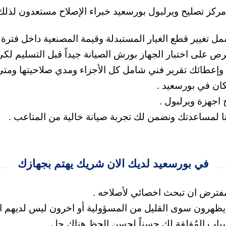
كز تصليح ويرلبول بورسعيد خبراء الإصلاح مستعدون لذلك،
 على اختبار الجهاز بورش الصيانة جيداً قبل التسليم لكي 
ها وإعطائك تقرير فني شامل كل الأجزاء ومدي صلاحيتها ومت
كان في بورسعيد .
اجهزة ويرلبول .
نا لمساعدتك
ونضمن لك تجربة صيانة خالية من المتاعب .
في بورسعيد لديك الان شريك يهتم بجهازك
مفترض ان تبحث اخصائي لأصلاحه .
 يظهرون سوى القليل من المسؤولية
أو اخرون ليس لديهم ال
لأسباب المُقلقة لك حسناً لحسن الحظ هناك حل