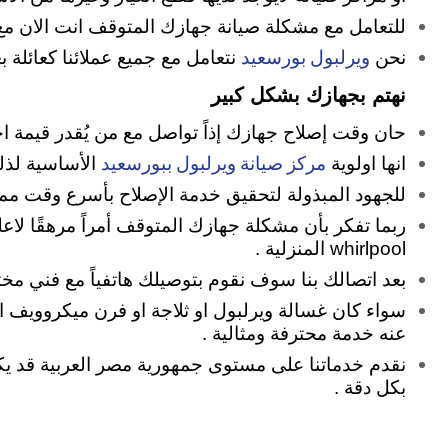
للتعامل مع مشكلة صيانة جهازك المتوقف انت الان مع
ويرلبول بورسعيد
نحن
نتعامل مع جميع عملائنا كعائل
نهتم بجهازك بشكل كبير
حان وقت إصلاح جهازك إذاً تواصل مع من يُقدر قيمة 
مركز صيانة ويرلبول ببورسعيد
انها اولوية
الأساسية لذل
للجهود المبذولة لتحقيق خدمة الإصلاح بأسرع وقت م
ربما تفكر بأن مشكلة جهازك المتوقف أمراً مرهقًا لاع
whirlpool المنزلية .
بعد اتصالك بنا سوف نقوم بتوصيلك هاتفياً مع فني 
سواء كان غسالة ويرلبول او ثلاجة او فرن ميكروويف 
عنه خدمة محترفة ومثالية .
نقدم خدماتنا على مستوى جمهورية مصر العربية قد يكون 
بكل دقة .