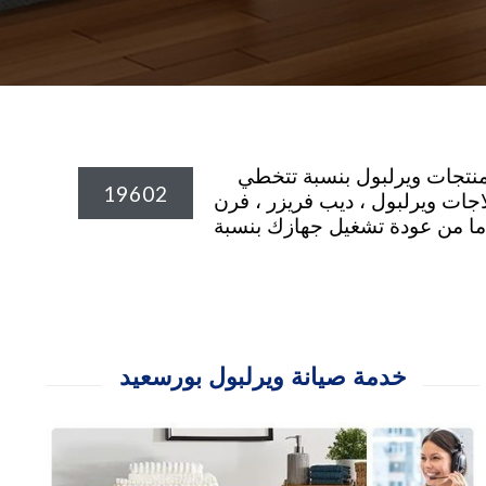
د قطع الغيار الاصلية المعتمدة لمنتجات ويرلبول بنسبة تتخطي
19602
اجات ويرلبول ، ديب فريزر ، فرن
 سيارة اصلاح منزلي الان وثق تماما من عودة تشغيل جهازك بنسبة
خدمة صيانة ويرلبول بورسعيد