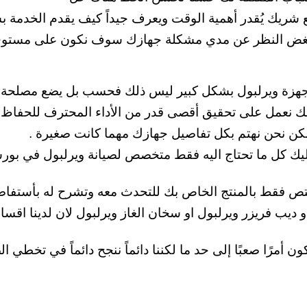
 شريك يُقدر أهمية الوقت ويعرف جيداً كيف يقدم الخدمة ب
ة بغض النظر عن مدي مشكلة جهازك سوف نكون على مستوي 
اجهزة ويرلبول بشكل كبير ليس ذلك فحسب بل يضع مصلحة الع
ك نعمل على تحقيق أقصى قدر من الأداء المحترف للحفاظ عل
مكن نحن نهتم بكل تفاصيل جهازك مهما كانت صغيرة
.
ليك كل ما تحتاج اليه فقط متخصص لصيانة ويرلبول في بورسعي
مختص فقط بالمنتج الخاص بك للتحدث معه وتشرح له بأستف
او ديب فريزر ويرلبول او سخان الغاز ويرلبول لان لدينا 
أمرًا صعبًا إلى حد ما لكننا دائماً ننجح دائماً في تخطي 