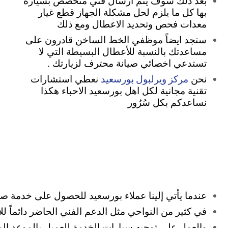
بعد ذلك سوف يتم أرسال فني متخصص بسيارة
بها كل ما يلزم لحل مشكلة الجهاز قطع غيار
معدات فحص وتحديد الاعطال ومع ذلك
ستجد ايضاً موظفي الخط الساخن قادرون على
مساعدتك بالنسبة للأعطال البسيطة التي لا
تستدعي اخصائي صيانة محترف لزيارتك .
مركز ويرلبول بورسعيد
نحن
نعطي استشارات
تقنية مجانية لكل اهل بورسعيد الاحباء هكذا
نساعدكم بكل سُرُور
عندما يأتي إلينا عملاء بورسعيد للحصول على خدمة صيانة
في كثير من النواحي مثل الدعم الفني الحاضر دائماً ل
والعمل على توجيه سيارات الخدمة للعميل بالموعد المحد