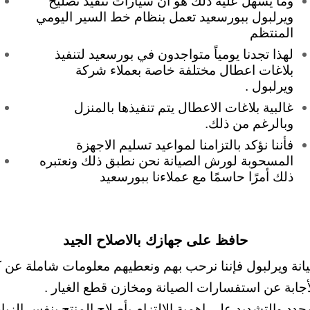
وما يسهل عليه ذلك هو ان سيارات تنفيذ تصليح
ويرلبول ببورسعيد تعمل بنظام خط السير اليومي
المنتظم
لهذا تجدنا يومياً متواجدون في بورسعيد لتنفيذ
بلاغات اعطال مختلفة خاصة بعملاء شركة
ويرلبول .
غالبية بلاغات الاعطال يتم تنفيذها بالمنزل
وبالرغم من ذلك.
فأننا نؤكد بالتزامنا لمواعيد تسليم الاجهزة
المسحوبة لورش الصيانة نحن نطبق ذلك ونعتبره
ذلك أمرًا حاسمًا مع عملاءنا ببورسعيد
حافظ على جهازك بالاصلاح الجيد
 ويرلبول فإننا نرحب بهم ونعطيهم معلومات شاملة عن كيفية حل 
لأجابة عن استفسارات الصيانة ومخازن قطع الغيار .
د والتشديد على اهمية الالتزام بأصلاح المنتج بنفس الزيار