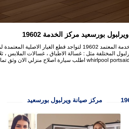
يرلبول بورسعيد مركز الخدمة 19602
لصيانة ويرلبول في بورسعيد عليك التواصل مع رقم الخدمة المعتمد 19602 لتواج
ول المختلفة مثل : غسالة الاطباق ، غسالات الملابس ، ثل
بوتاجاز ، ميكروويف ، سخان الغاز ، مجفف الملابس . whirlpool portsaid اطلب
مركز صيانة ويرلبول بورسعيد