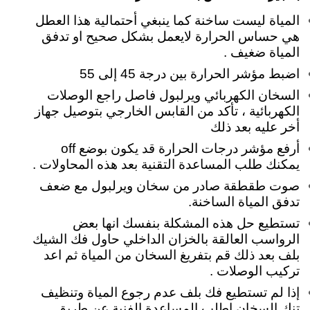
المياة ليست ساخنة كما ينبغي أحتمالية هذا العطل
هي حساس الحرارة لايعمل بشكل صحيح او تدفق
المياة ضغيف .
اضبط مؤشر الحرارة بين درجة 45 إلى 55
السخان الكهربائي ويرلبول فاصل
راجع الوصلات
الكهربائية ، تأكد من القابس الخارجي بتوصيل جهاز
أخر عليه بعد ذلك
أرفع مؤشر درجات الحرارة قد يكون بوضع off
يمكنك طلب المساعدة التقنية بعد هذه المحاولات .
صوت طقطقة صادر من سخان ويرلبول مع ضعف
تدفق المياة الساخنة.
تستطيع حل هذه المشكلة بنفسك انها بعض
الرواسب العالقة بالخزان الداخلي حاول فك الشيك
بلف بعد ذلك قم بتفريغ السخان من المياة ثم اعد
تركيب الوصلات .
إذا لم تستطيع فك بلف عدم رجوع المياة وتنظيف
تنك السخان اطلب المساعدة الفنية عن طريق