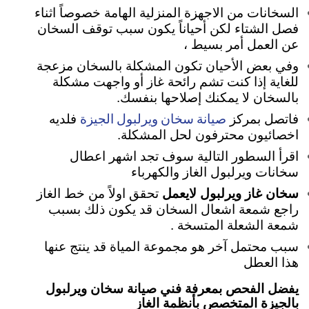
السخانات من الاجهزة المنزلية الهامة خصوصاً اثناء
فصل الشتاء لكن أحياناً يكون سبب توقف السخان
عن العمل أمر بسيط ،
وفي بعض الأحيان تكون المشكلة بالسخان مزعجة
للغاية
إذا كنت تشم رائحة غاز أو واجهت مشكلة
بالسخان لا يمكنك إصلاحها بنفسك.
صيانة سخان ويرلبول الجيزة
فاتصل بمركز
فلديه
اخصائيون محترفون لحل المشكلة.
اقرأ السطور التالية سوف تجد اشهر اعطال
سخانات ويرلبول الغاز والكهرباء
سخان غاز ويرلبول لايعمل
تحقق اولاً من خط الغاز
راجع شمعة اشعال السخان قد يكون ذلك بسبب
شمعة الشعلة المتسخة .
سبب محتمل آخر هو مجموعة المياة قد ينتج عنها
هذا العطل
يفضل الفحص بمعرفة فني صيانة سخان ويرلبول
بالجيزة المتخصص بأنظمة الغاز