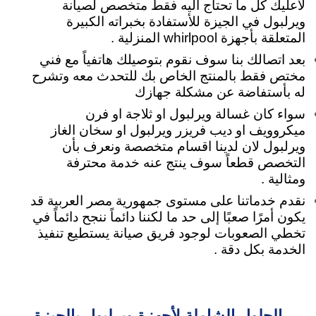
لاعليك كل ما تحتاج اليه فقط متخصص لصيانة
ويرلبول في الجيزة للأستفادة بخبراته الكبيرة
المتعلقة بأجهزة whirlpool المنزلية .
بعد اتصالك بنا سوف نقوم بتوصيلك هاتفياً مع فني
مختص فقط بالمنتج الخاص بك للتحدث معه وتشرح
له بأستفاضة عن مشكلة جهازك
سواء كان غسالة ويرلبول او ثلاجة او فرن
ميكروويف او ديب فريزر ويرلبول او سخان الغاز
ويرلبول لان لدينا اقسام متخصصة ونعرف بأن
التخصص قطعاً سوف ينتج عنه خدمة محترفة
ومثالية .
نقدم خدماتنا على مستوى جمهورية مصر العربية قد
يكون أمرًا صعبًا إلى حد ما لكننا دائماً ننجح دائماً في
تخطي الصعوبات لوجود فريق صيانة يستطيع تنفيذ
الخدمة بكل دقة .
الحلول الشاملة لأجهزة ويرلبول بالجيزة