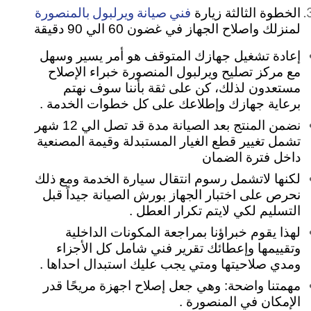
فني صيانة ويرلبول بالمنصورة
الخطوة الثالثة زيارة
لمنزلك واصلاح الجهاز في غضون 60 الي 90 دقيقة
إعادة تشغيل جهازك المتوقف هو أمر يسير وسهل
مع مركز تصليح ويرلبول المنصورة خبراء الإصلاح
مستعدون لذلك، كن على ثقة بأننا سوف نهتم
برعاية جهازك وإطلاعك على كل خطوات الخدمة .
نضمن المنتج بعد الصيانة مدة قد تصل الي 12 شهر
تشمل تغيير قطع الغيار المستبدلة وقيمة المصنعية
داخل فترة الضمان
لكنها لاتشمل رسوم انتقال سيارة الخدمة ومع ذلك
نحرص على اختبار الجهاز بورش الصيانة جيداً قبل
التسليم لكي لايتم تكرار العطل .
لهذا يقوم خبراؤنا بمراجعة المكونات الداخلية
وتقييمها وإعطائك تقرير فني شامل كل الأجزاء
ومدي صلاحيتها ومتي يجب عليك استبدال احداها .
مهمتنا واضحة: وهي جعل إصلاح اجهزة مريحًا قدر
الإمكان في المنصورة .