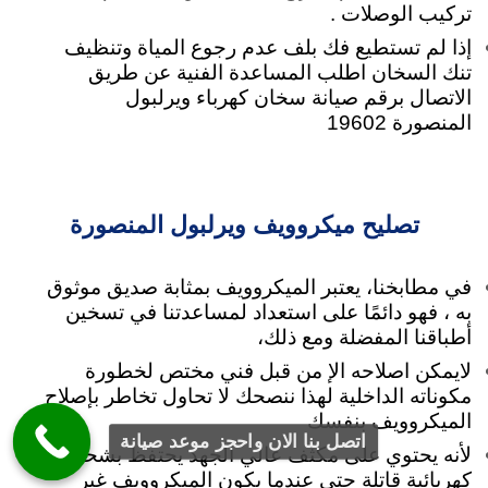
تركيب الوصلات .
إذا لم تستطيع فك بلف عدم رجوع المياة وتنظيف
تنك السخان اطلب المساعدة الفنية عن طريق
الاتصال برقم صيانة سخان كهرباء ويرلبول
المنصورة 19602
تصليح ميكروويف ويرلبول المنصورة
في مطابخنا، يعتبر الميكروويف بمثابة صديق موثوق
به ، فهو دائمًا على استعداد لمساعدتنا في تسخين
أطباقنا المفضلة ومع ذلك،
لايمكن اصلاحه الإ من قبل فني مختص لخطورة
مكوناته الداخلية لهذا ننصحك لا تحاول تخاطر بإصلاح
الميكروويف بنفسك
اتصل بنا الان واحجز موعد صيانة
لأنه
يحتوي على مكثف عالي الجهد يحتفظ بشحنة
كهربائية قاتلة حتى عندما يكون الميكروويف غير