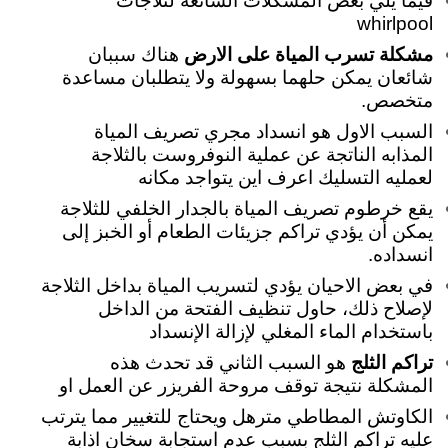
فيما يلي بعض المشكلات الشائعة لثلاجات
whirlpool
مشكلة تسرب المياة على الارض
هناك سببان
شائعان يمكن حلهما بسهولة ولا يتطلبان مساعدة
متخصص.
السبب الاول هو انسداد مجري تصريف المياة
المذابه الناتجة عن عملية النوفروست بالثلاجة
لعمليه التسليك اعرف اين يتواجد مكانه
يقع خرطوم تصريف المياة بالجدار الخلفي للثلاجة
يمكن أن يؤدي تراكم جزيئات الطعام أو الخبز إلى
انسداده.
في بعض الاحيان يؤدي لتسريب المياة بداخل الثلاجة
لإصلاح ذلك، حاول تنظيف الفتحة من الداخل
باستخدام الماء المغلي لإزالة الإنسداد
تراكم الثلج
هو السبب الثاني قد تحدث هذه
المشكلة نتيجة توقف مروحة الفريزر عن العمل او
الكاوتش المطاطي مترهل ويحتاج للتغيير مما يترتب
عليه تراكم الثلج بسبب عدم استجابة سخان اذابة