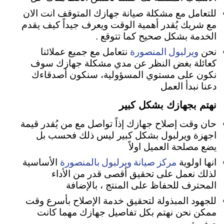
للتعامل مع مشكلة صيانة جهازك المتوقف انت الان
مع شريك يُقدر أهمية الوقت ويعرف جيداً كيف يقدم
الخدمة بشكل صحيح كما تتوقع .
ويرلبول المنصورة
نحن
نتعامل مع جميع عملائنا
كعائلة بغض النظر عن مدي مشكلة جهازك سوف
نكون على مستوي المسؤولية، سنكون أصدقاءك
دعنا نبدأ العمل
نهتم بجهازك بشكل كبير
حان وقت إصلاح جهازك إذاً تواصل مع من يُقدر قيمة
اجهزة ويرلبول بشكل كبير ليس ذلك فحسب بل
يضع مصلحة العميل اولاً
مركز صيانة ويرلبول بالمنصورة
انها اولوية
الأساسية
لذلك نعمل على تحقيق أقصى قدر من الأداء
المحترف للحفاظ على المنتج ، بالإضافة
للجهود المبذولة لتحقيق خدمة الإصلاح بأسرع وقت
ممكن نحن نهتم بكل تفاصيل جهازك مهما كانت
صغيرة
.