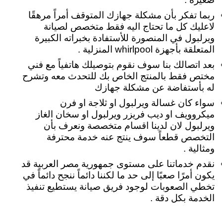
ربما تفكر بأن مشكلة جهازك المتوقف أمراً مرهقًا
لاعليك كل ما تحتاج اليه فقط متخصص لصيانة
ويرلبول في المنصورة للأستفادة بخبراته الكبيرة
المتعلقة بأجهزة whirlpool المنزلية .
بعد اتصالك بنا سوف نقوم بتوصيلك هاتفياً مع فني
مختص فقط بالمنتج الخاص بك للتحدث معه وتشرح
له بأستفاضة عن مشكلة جهازك
سواء كان غسالة ويرلبول او ثلاجة او فرن
ميكروويف او ديب فريزر ويرلبول او سخان الغاز
ويرلبول لان لدينا اقسام متخصصة ونعرف بأن
التخصص قطعاً سوف ينتج عنه خدمة محترفة
ومثالية .
نقدم خدماتنا على مستوى جمهورية مصر العربية قد
يكون أمرًا صعبًا إلى حد ما لكننا دائماً ننجح دائماً في
تخطي الصعوبات لوجود فريق صيانة يستطيع تنفيذ
الخدمة بكل دقة .