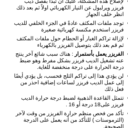
لإصلاح هذه المشكلة، عليك أن تبدأ بفصل ديب
فريزر ويرلبول عن التيار الكهربائي اولاً ثم بعد ذلك
انظر خلف الجهاز
توجد ملفات المكثف عادةً في الجزء الخلفي للديب
فريزر استخدم مكنسة كهربائية صغيرة
لإزالة تراكم الغبار أو الحطام
حول ملفات المكثف
ثم قم بعد ذلك بتوصيل الفريزر بالكهرباء
الفريزر يعمل بأستمرار
: هناك سبب شائع آخر ينتج
عنه تشغيل الديب فريزر بشكل مفرط وهو ضبط
درجة الحرارة على درجة منخفضة للغاية.
لن يؤدي هذا إلى تراكم الثلج فحسب، بل يؤدي أيضًا
إلى عمل الديب فريزر لساعات إضافية احذر من
فعل ذلك
تتمثل القاعدة الذهبية لضبط درجة حرارة الديب
فريزر على18 درجة أو 16 .
تأكد من فحص منظم حرارة الفريزر من وقت لآخر
(الثرموستات ) للتأكد من أنه يعمل على الدرجة
الصحيحة.