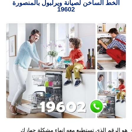
الخط الساخن لصيانة ويرلبول بالمنصورة
19602
هو الرقم الذي تستطيع معه انهاء مشكلة جهازك