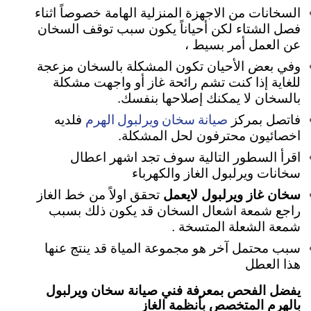
السخانات من الاجهزة المنزلية الهامة خصوصاً اثناء
فصل الشتاء لكن أحياناً يكون سبب توقف السخان
عن العمل أمر بسيط ،
وفي بعض الأحيان تكون المشكلة بالسخان مزعجة
للغاية
إذا كنت تشم رائحة غاز أو واجهت مشكلة
بالسخان لا يمكنك إصلاحها بنفسك.
صيانة سخان ويرلبول الهرم
فاتصل بمركز
فلديه
اخصائيون محترفون لحل المشكلة.
اقرأ السطور التالية سوف تجد اشهر اعطال
سخانات ويرلبول الغاز والكهرباء
سخان غاز ويرلبول لايعمل
تحقق اولاً من خط الغاز
راجع شمعة اشعال السخان قد يكون ذلك بسبب
شمعة الشعلة المتسخة .
سبب محتمل آخر هو مجموعة المياة قد ينتج عنها
هذا العطل
يفضل الفحص بمعرفة فني صيانة سخان ويرلبول
بالهرم المتخصص بأنظمة الغاز