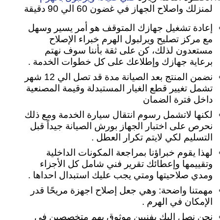
لمنزلك واصلاح الجهاز في غضون 60 الي 90 دقيقة
إعادة تشغيل جهازك المتوقف هو أمر يسير وسهل
مع مركز تصليح ويرلبول الهرم خبراء الإصلاح
مستعدون لذلك، كن على ثقة بأننا سوف نهتم
برعاية جهازك وإطلاعك على كل خطوات الخدمة .
نضمن المنتج بعد الصيانة مدة قد تصل الي 12 شهر
تشمل تغيير قطع الغيار المستبدلة وقيمة المصنعية
داخل فترة الضمان
لكنها لاتشمل رسوم انتقال سيارة الخدمة ومع ذلك
نحرص على اختبار الجهاز بورش الصيانة جيداً قبل
التسليم لكي لايتم تكرار العطل .
لهذا يقوم خبراؤنا بمراجعة المكونات الداخلية
وتقييمها وإعطائك تقرير فني شامل كل الأجزاء
ومدي صلاحيتها ومتي يجب عليك استبدال احداها .
مهمتنا واضحة: وهي جعل إصلاح اجهزة مريحًا قدر
الإمكان في الهرم .
نحن نصل اليك بفنيين موثوق بهم متخصصين في