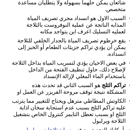
شائعان يمكن حلهما بسهولة ولا يتطلبان مساعدة
متخصص.
السبب الاول هو انسداد مجري تصريف المياة
المذابه الناتجة عن عملية النوفروست بالثلاجة
لعمليه التسليك اعرف اين يتواجد مكانه
يقع خرطوم تصريف المياة بالجدار الخلفي للثلاجة
يمكن أن يؤدي تراكم جزيئات الطعام أو الخبز إلى
انسداده.
في بعض الاحيان يؤدي لتسريب المياة بداخل الثلاجة
لإصلاح ذلك، حاول تنظيف الفتحة من الداخل
باستخدام الماء المغلي لإزالة الإنسداد
تراكم الثلج
هو السبب الثاني قد تحدث هذه
المشكلة نتيجة توقف مروحة الفريزر عن العمل او
الكاوتش المطاطي مترهل ويحتاج للتغيير مما يترتب
عليه تراكم الثلج بسبب عدم استجابة سخان اذابة
الثلج او بسبب تعطل التايمر كنترول الخاص بتشغيل
الثلاجة ويرلبول
صيانة ثلاجات ويرلبول
بأمكانك التحدث مع فني