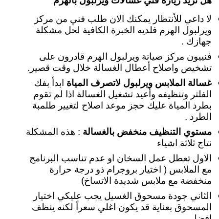
هل تريد زيارة فني غسالات ويرلبول بالهرم
لا داعي للأنتظار يمكنك الان طلب فني من مركز
ويرلبول الهرم فلديه الخبرة الكافية لحل مشكلة
جهازك .
فنييون مركز صيانة ويرلبول الهرم قادرون على
تشخيص واصلاح أعطال الغسالة خلال وقت قصير.
غسالة الملابس ويرلبول لاتصرف المياة
ابدأ بفك
الفلتر وتنظيفه وأعيد تشغيل الغسالة اذا لم تقوم
بطرد المياة عليك حجز موعد اصلاح لتغيير طلمبة
الطرد .
مستوي التنظيف منخفض بالغسالة
: هذه المشكلة
نتاج ثلاثة اشياء
الاول تعطل عمل السخان او عدم تناسب البرنامج
مع الملابس ( اختيار بروجرام ذو درجة حرارة
منخفضة مع ملابس شديدة الاتساخ)
الثاني جودة مسحوق الغسيل يجب عليكي اختيار
المسحوق بعناية قد يكون اغلي سعراً لكنه ينظف
افضل