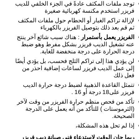
توجد ملفات المكثف عادةً في الجزء الخلفي للديب
فريزر استخدم مكنسة كهربائية صغيرة
لإزالة تراكم الغبار أو الحطام
حول ملفات المكثف
ثم قم بعد ذلك بتوصيل الفريزر بالكهرباء
الفريزر يعمل بأستمرار
: هناك سبب شائع آخر ينتج
عنه تشغيل الديب فريزر بشكل مفرط وهو ضبط
درجة الحرارة على درجة منخفضة للغاية.
لن يؤدي هذا إلى تراكم الثلج فحسب، بل يؤدي أيضًا
إلى عمل الديب فريزر لساعات إضافية احذر من
فعل ذلك
تتمثل القاعدة الذهبية لضبط درجة حرارة الديب
فريزر على18 درجة أو 16 .
تأكد من فحص منظم حرارة الفريزر من وقت لآخر
(الثرموستات ) للتأكد من أنه يعمل على الدرجة
الصحيحة.
إذا لم تحل هذه المشكلة،
ربما حان الوقت لاستدعاء فني صيانة ديب فريزر