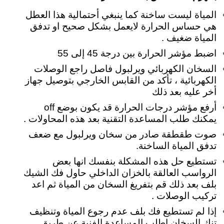
المياة ليست ساخنة كما ينبغي أحتمالية هذا العطل
هي حساس الحرارة لايعمل بشكل صحيح او تدفق
المياة ضغيف .
اضبط مؤشر الحرارة بين درجة 45 إلى 55
السخان الكهربائي ويرلبول فاصل
راجع الوصلات
الكهربائية ، تأكد من القابس الخارجي بتوصيل جهاز
أخر عليه بعد ذلك
أرفع مؤشر درجات الحرارة قد يكون بوضع off
يمكنك طلب المساعدة التقنية بعد هذه المحاولات .
صوت طقطقة صادر من سخان ويرلبول مع ضعف
تدفق المياة الساخنة.
تستطيع حل هذه المشكلة بنفسك انها بعض
الرواسب العالقة بالخزان الداخلي حاول فك الشيك
بلف بعد ذلك قم بتفريغ السخان من المياة ثم اعد
تركيب الوصلات .
إذا لم تستطيع فك بلف عدم رجوع المياة وتنظيف
تنك السخان اطلب المساعدة الفنية عن طريق