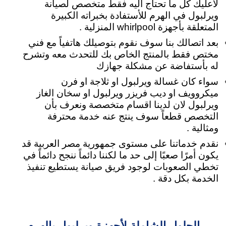
لاعليك كل ما تحتاج اليه فقط متخصص لصيانة
ويرلبول في الهرم للأستفادة بخبراته الكبيرة
المتعلقة بأجهزة whirlpool المنزلية .
بعد اتصالك بنا سوف نقوم بتوصيلك هاتفياً مع فني
مختص فقط بالمنتج الخاص بك للتحدث معه وتشرح
له بأستفاضة عن مشكلة جهازك
سواء كان غسالة ويرلبول او ثلاجة او فرن
ميكروويف او ديب فريزر ويرلبول او سخان الغاز
ويرلبول لان لدينا اقسام متخصصة ونعرف بأن
التخصص قطعاً سوف ينتج عنه خدمة محترفة
ومثالية .
نقدم خدماتنا على مستوى جمهورية مصر العربية قد
يكون أمرًا صعبًا إلى حد ما لكننا دائماً ننجح دائماً في
تخطي الصعوبات لوجود فريق صيانة يستطيع تنفيذ
الخدمة بكل دقة .
الحلول الشاملة لأجهزة ويرلبول بالهرم