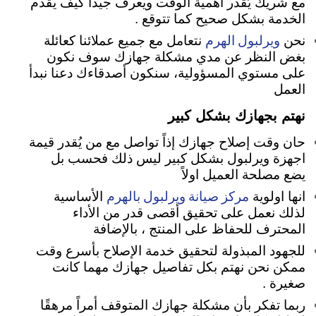
مع شريك يُقدر أهمية الوقت ويعرف جيداً كيف يقدم
الخدمة بشكل صحيح كما تتوقع .
ويرلبول الهرم
نحن
نتعامل مع جميع عملائنا كعائلة
بغض النظر عن مدي مشكلة جهازك سوف نكون
على مستوي المسؤولية، سنكون أصدقاءك دعنا نبدأ
العمل
نهتم بجهازك بشكل كبير
حان وقت إصلاح جهازك إذاً تواصل مع من يُقدر قيمة
اجهزة ويرلبول بشكل كبير ليس ذلك فحسب بل
يضع مصلحة العميل اولاً
مركز صيانة ويرلبول بالهرم
انها اولوية
الأساسية
لذلك نعمل على تحقيق أقصى قدر من الأداء
المحترف للحفاظ على المنتج ، بالإضافة
للجهود المبذولة لتحقيق خدمة الإصلاح بأسرع وقت
ممكن نحن نهتم بكل تفاصيل جهازك مهما كانت
صغيرة
.
ربما تفكر بأن مشكلة جهازك المتوقف أمراً مرهقًا