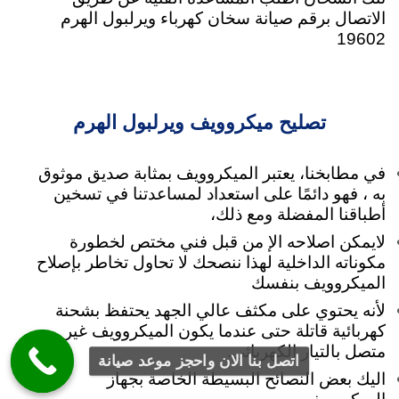
الاتصال برقم صيانة سخان كهرباء ويرلبول الهرم
19602
تصليح ميكروويف ويرلبول الهرم
في مطابخنا، يعتبر الميكروويف بمثابة صديق موثوق
به ، فهو دائمًا على استعداد لمساعدتنا في تسخين
أطباقنا المفضلة ومع ذلك،
لايمكن اصلاحه الإ من قبل فني مختص لخطورة
مكوناته الداخلية لهذا ننصحك لا تحاول تخاطر بإصلاح
الميكروويف بنفسك
لأنه
يحتوي على مكثف عالي الجهد يحتفظ بشحنة
كهربائية قاتلة حتى عندما يكون الميكروويف غير
متصل بالتيار الكهربائي.
اتصل بنا الان واحجز موعد صيانة
اليك بعض النصائح البسيطة الخاصة بجهاز